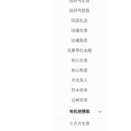
祖祥号生普
祖祥号熟普
田园礼盒
珍藏生普
珍藏熟普
无量尊红金螺
初心生普
初心熟普
月光美人
乔木班章
古树班章
有机便携装
小方片生普