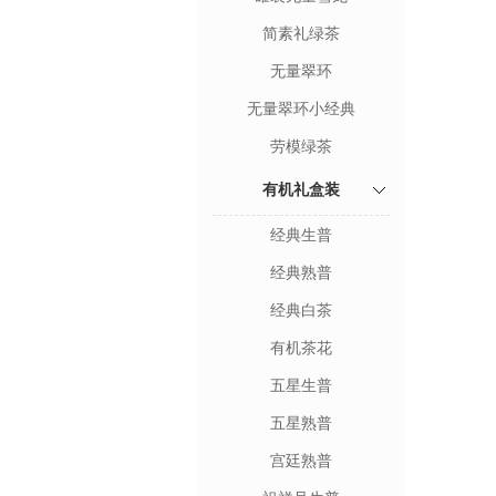
简素礼绿茶
无量翠环
无量翠环小经典
劳模绿茶
有机礼盒装
经典生普
经典熟普
经典白茶
有机茶花
五星生普
五星熟普
宫廷熟普