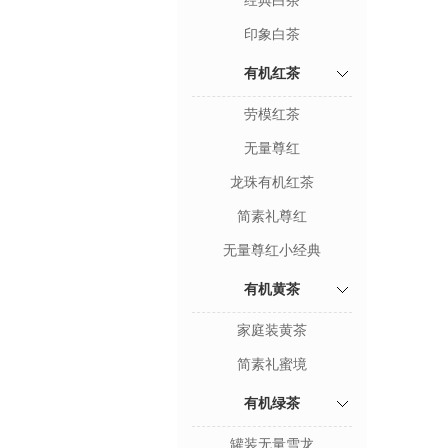
经典白茶
印象白茶
有机红茶
劳模红茶
无量尊红
龙珠有机红茶
简素礼尊红
无量尊红小经典
有机黄茶
家庭装黄茶
简素礼蜜境
有机绿茶
罐装无量雪龙