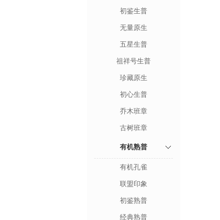
初鉴生普
无量原生
五星生普
祖祥号生普
珍藏原生
初心生普
乔木班章
古树班章
有机熟普
有机孔雀
联盟印象
初鉴熟普
经典熟普