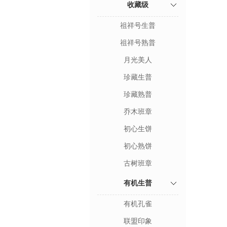
收藏级
祖祥号生普
祖祥号熟普
月光美人
珍藏生普
珍藏熟普
乔木班章
初心生饼
初心熟饼
古树班章
有机生普
有机孔雀
联盟印象