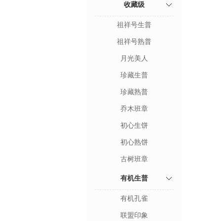
收藏级
祖祥号生普
祖祥号熟普
月光美人
珍藏生普
珍藏熟普
乔木班章
初心生饼
初心熟饼
古树班章
有机生普
有机孔雀
联盟印象