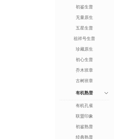
初鉴生普
无量原生
五星生普
祖祥号生普
珍藏原生
初心生普
乔木班章
古树班章
有机熟普
有机孔雀
联盟印象
初鉴熟普
经典熟普