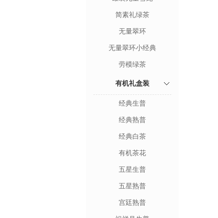
简素礼绿茶
无量翠环
无量翠环小经典
劳模绿茶
有机礼盒装
经典生普
经典熟普
经典白茶
有机茶花
五星生普
五星熟普
宫廷熟普