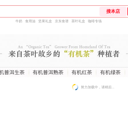
牛奶
食用油
坚果礼盒
京东食谱
茶叶礼盒
咖啡专场
努力加载中，请稍后...