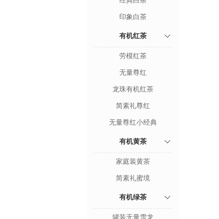
经典白茶
印象白茶
有机红茶
劳模红茶
无量尊红
龙珠有机红茶
简素礼尊红
无量尊红小经典
有机黄茶
家庭装黄茶
简素礼蜜境
有机绿茶
罐装无量雪龙