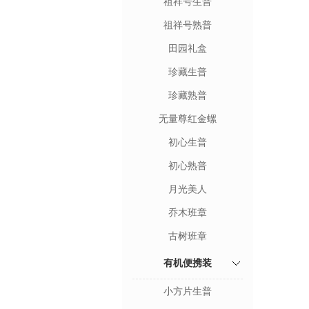
祖祥号生普
祖祥号熟普
田园礼盒
珍藏生普
珍藏熟普
无量尊红金螺
初心生普
初心熟普
月光美人
乔木班章
古树班章
有机便携装
小方片生普